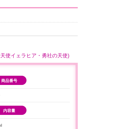
ャ/72の天使イェラヒア・勇社の天使)
商品番号
9
内容量
l