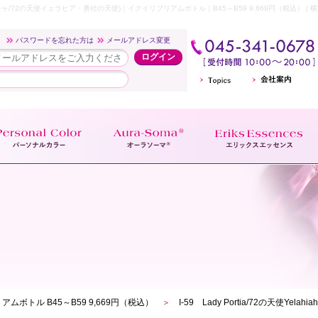
(レディ・ポルシャ/72の天使イェラヒア・勇社の天使)｜イクイリブリアムボトル｜B45～B59 9,669円（
p
パスワードを忘れた方は
メールアドレス変更
ムボトル B45～B59 9,669円（税込）
＞
I-59 Lady Portia/72の天使