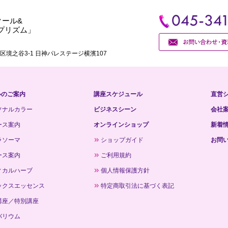
クール&
プリズム」
境之谷3-1 日神パレステージ横濱107
ルのご案内
講座スケジュール
直営シ
ソナルカラー
ビジネスシーン
会社
ース案内
オンラインショップ
新着
ラソーマ
ショップガイド
お問
ース案内
ご利用規約
ィカルハーブ
個人情報保護方針
ックスエッセンス
特定商取引法に基づく表記
講座／特別講座
バリウム