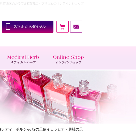
税込） | 横浜市西区のカラフルK直営店・プリズムのオンラインショップ
Yelahiah(レディ・ポルシャ/72の天使イェラヒア・勇社の天