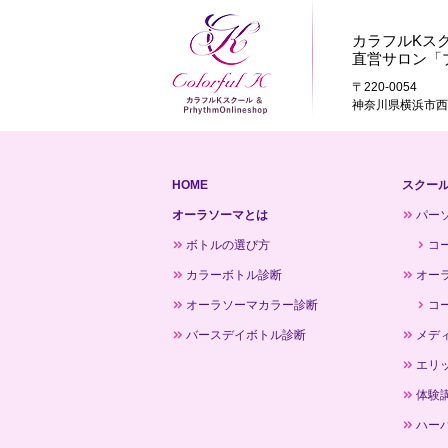
カラフルKス
直営サロン「
〒220-0054
神奈川県横浜市西区
HOME
スクー
オーラソーマとは
パー
ボトルの選び方
コ
カラーボトル診断
オー
オーラソーマカラー診断
コ
バースデイボトル診断
メデ
エリ
体験
ハー