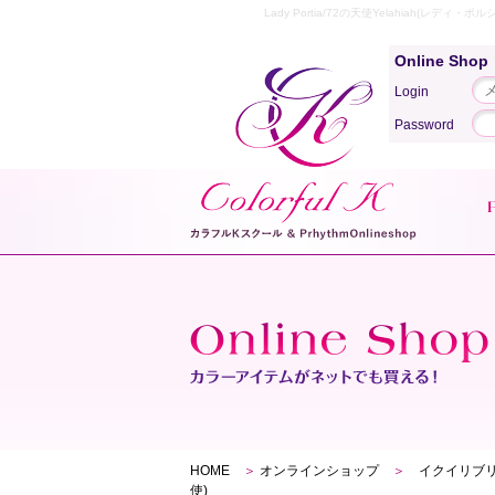
Lady Portia/72の天使Yelahiah
Online Sho
Login
Password
HOME
＞
オンラインショップ
＞
イクイリブリア
使)