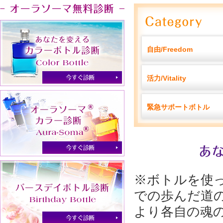
自由/Freedom
活力/Vitality
緊急サポートボトル
※ボトルを使
での歩んだ道
より各自の魂