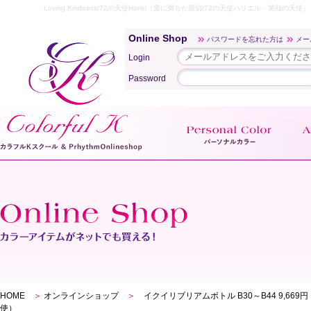
Loving Kindness/72の天使Hariel（愛に満ちた親切/72の天使ハリエル・英
Online Shop
パスワードを忘れた方は
メー
Login
Password
HOME
＞
オンラインショップ
＞
イクイリブリアムボトル B30～B44 9,669
使）