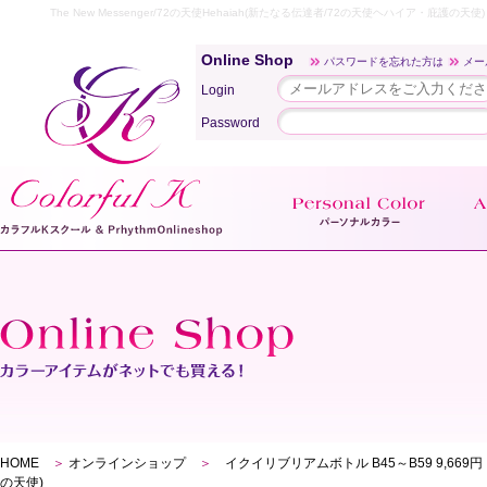
The New Messenger/72の天使Hehaiah(新たなる伝達者/72の天使ヘハイア・
Online Shop
パスワードを忘れた方は
メー
Login
Password
HOME
＞
オンラインショップ
＞
イクイリブリアムボトル B45～B59 9,669
の天使)